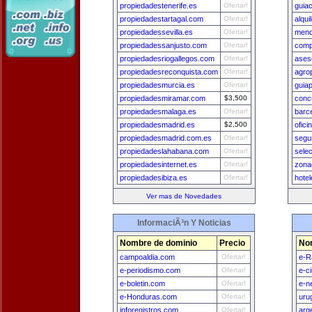
propiedadestenerife.es
Ofertar!
guia
propiedadestartagal.com
Ofertar!
alqui
propiedadessevilla.es
Ofertar!
mend
propiedadessanjusto.com
Ofertar!
comp
propiedadesriogallegos.com
Ofertar!
ases
propiedadesreconquista.com
Ofertar!
agro
propiedadesmurcia.es
Ofertar!
guia
propiedadesmiramar.com
$3,500
conc
propiedadesmalaga.es
Ofertar!
barc
propiedadesmadrid.es
$2,500
ofic
propiedadesmadrid.com.es
Ofertar!
segu
propiedadeslahabana.com
Ofertar!
sele
propiedadesinternet.es
Ofertar!
zona
propiedadesibiza.es
Ofertar!
hote
Ver mas de Novedades
InformaciÃ³n Y Noticias
Nombre de dominio
Precio
No
campoaldia.com
Ofertar!
e-R
e-periodismo.com
Ofertar!
e-c
e-boletin.com
Ofertar!
e-n
e-Honduras.com
Ofertar!
uru
inforegistros.com
Ofertar!
arg