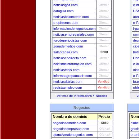
noticiasgolf.com
Ofertar!
e-b
dataguia.com
Ofertar!
USA
noticiasbaloncesto.com
Ofertar!
cor
e-opiniones.com
Ofertar!
e-P
informaciondenegocios.com
Ofertar!
i-g
noticiasempresariales.com
Ofertar!
com
forodeperiodistas.com
Ofertar!
deu
zonademedios.com
Ofertar!
cib
salaprensa.com
$600
hot
noticiasendirecto.com
Ofertar!
Dom
boletindeinformacion.com
Ofertar!
e-d
noticiastenis.com
Ofertar!
cla
informeagropecuario.com
Ofertar!
e-P
noticiasdiarias.com
Vendido!
bra
revistaempleo.com
Vendido!
chi
Ver mas de InformaciÃ³n Y Noticias
V
Negocios
Nombre de dominio
Precio
Nomb
negociosamerica.com
$850
clubc
negociosempresas.com
Ofertar!
gest
ejecutivosdenegocios.com
Ofertar!
e-ten