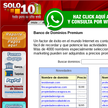
Banco de Dominios Premium
Un factor de éxito en el mundo Internet es con
fácil de recordar y que potencie las actividade
Más de 4000 nombres especialmente seleccion
marketing pueden ser adquiridos a precios pro
Buscar dominios:
Novedades
Nombre de dominio
Precio
Nom
testdomain.com
Ofertar!
prof
fincasganaderas.com
$199
capa
propiedadeszaragoza.es
Ofertar!
circu
propiedadesvigo.es
Ofertar!
camp
propiedadesvalladolid.es
Ofertar!
ingl
propiedadesvalencia.es
$295
ofici