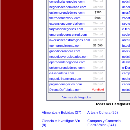
consultorianegocios.com
Ofertar!
notic
negociodesdemicasa.com
Ofertar!
depo
guiaemprendedores.com
$380
missf
thetradernetwork.com
$900
zona
expansioncomercial.com
Ofertar!
secto
tarjetasdenegocios.com
Ofertar!
e-ten
emprendedoresenred.com
Ofertar!
socio
inversionesestrategicas.com
Ofertar!
areaf
tuemprendimiento.com
$3,500
futbo
ganadineroahora.com
Ofertar!
notic
negociosypropiedades.com
Ofertar!
notic
operadordenegocios.com
Ofertar!
desli
soloemprendedores.com
Ofertar!
e-De
e-Ganaderia.com
Ofertar!
camp
negociofinanciero.com
Ofertar!
coch
paginadenegocios.com
Ofertar!
cade
DirectoDeFabrica.com
Vendido!
notic
Ver mas de Negocios
Todas las Categoria
Alimentos y Bebidas (37)
Artes y Cultura (26)
Ciencia e InvestigaciÃ³n
Compras y Comercio
(8)
ElectrÃ³nico (341)