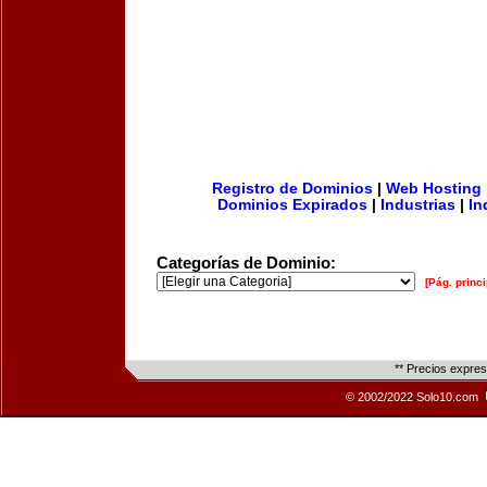
Registro de Dominios
|
Web Hosting
Dominios Expirados
|
Industrias
|
In
Categorías de Dominio:
[Pág. princi
** Precios expre
© 2002/2022 Solo10.com