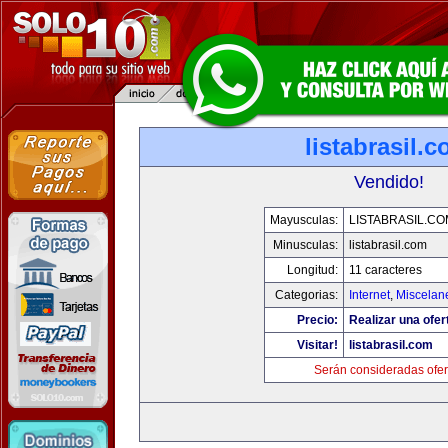
listabrasil.
Vendido!
Mayusculas:
LISTABRASIL.CO
Minusculas:
listabrasil.com
Longitud:
11 caracteres
Categorias:
Internet
,
Miscelane
Precio:
Realizar una ofer
Visitar!
listabrasil.com
Serán consideradas ofer