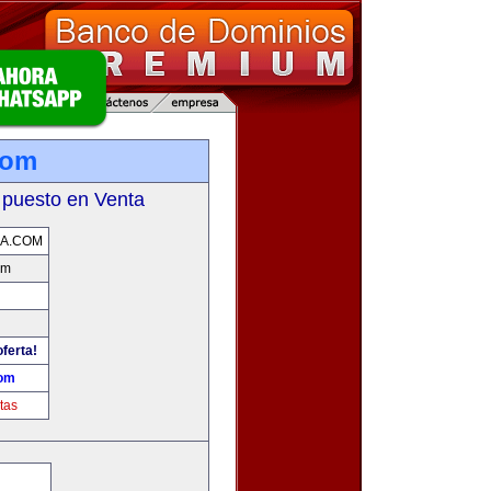
com
 puesto en Venta
A.COM
om
oferta!
com
tas