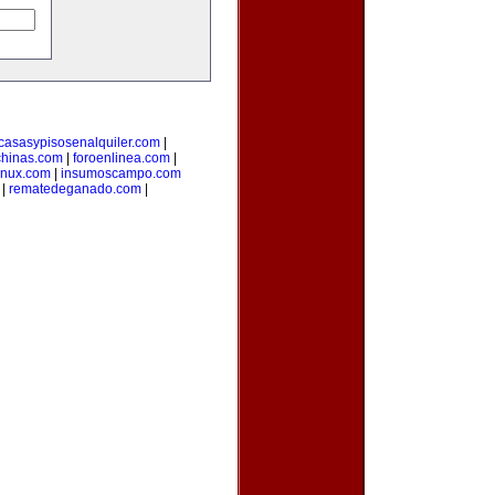
casasypisosenalquiler.com
|
hinas.com
|
foroenlinea.com
|
inux.com
|
insumoscampo.com
|
rematedeganado.com
|