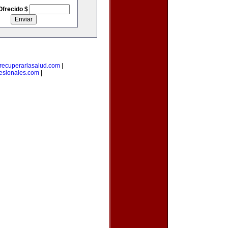
Ofrecido $
recuperarlasalud.com
|
fesionales.com
|