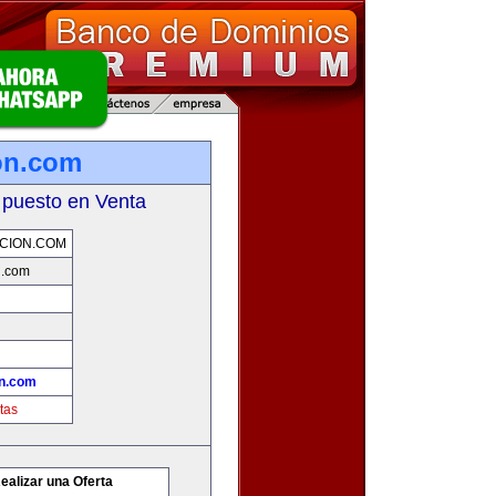
on.com
 puesto en Venta
CION.COM
n.com
n.com
tas
ealizar una Oferta