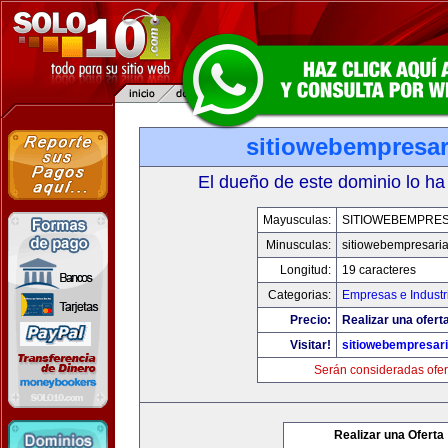
sitiowebempresar
El dueño de este dominio lo ha
Mayusculas:
SITIOWEBEMPRES
Minusculas:
sitiowebempresaria
Longitud:
19 caracteres
Categorias:
Empresas e Industr
Precio:
Realizar una oferta
Visitar!
sitiowebempresari
Serán consideradas ofer
Realizar una Oferta