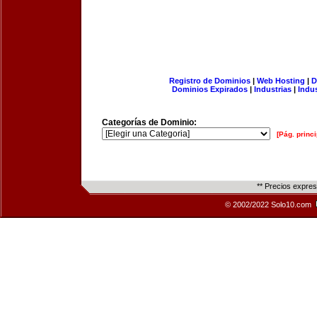
Registro de Dominios
|
Web Hosting
|
D
Dominios Expirados
|
Industrias
|
Indu
Categorías de Dominio:
[Pág. princi
** Precios expre
© 2002/2022 Solo10.com