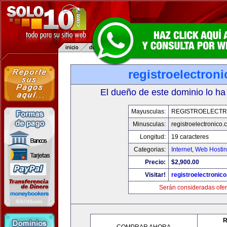
registroelectron
El dueño de este dominio lo ha
Mayusculas:
REGISTROELECTR
Minusculas:
registroelectronico
Longitud:
19 caracteres
Categorias:
Internet
,
Web Hostin
Precio:
$2,900.00
Visitar!
registroelectronic
Serán consideradas ofer
R