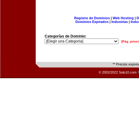
Registro de Dominios
|
Web Hosting
|
D
Dominios Expirados
|
Industrias
|
Indu
Categorías de Dominio:
[Pág. princi
** Precios expre
© 2002/2022 Solo10.com