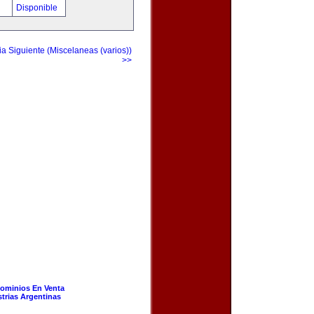
!
Disponible
a Siguiente (Miscelaneas (varios))
>>
ominios En Venta
strias Argentinas